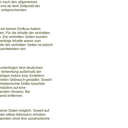
en nach den allgemeinen
 erst ab dem Zeitpunkt der
n entsprechenden
 wir keinen Einfluss haben.
. Für die Inhalte der verlinkten
ch. Die verlinkten Seiten wurden
swidrige Inhalte waren zum
le der verlinkten Seiten ist jedoch
ekanntwerden von
en unterliegen dem deutschen
er Verwertung außerhalb der
ligen Autors bzw. Erstellers.
iellen Gebrauch gestattet. Soweit
rheberrechte Dritter beachtet.
trotzdem auf eine
henden Hinweis. Bei
end entfernen.
ener Daten möglich. Soweit auf
oder eMail-Adressen) erhoben
en werden ohne Ihre ausdrückliche