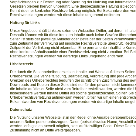
Verpflichtungen zur Entfernung oder Sperrung der Nutzung von Information
Gesetzen bleiben hiervon unberührt. Eine diesbezügliche Haftung ist jedoch
Kenntnis einer konkreten Rechtsverletzung möglich. Bei Bekanntwerden vo
Rechtsverletzungen werden wir diese Inhalte umgehend entfernen.
Haftung für Links
Unser Angebot enthält Links zu externen Webseiten Dritter, auf deren Inhalte
Deshalb können wir für diese fremden Inhalte auch keine Gewähr übernehmen
Seiten ist stets der jeweilige Anbieter oder Betreiber der Seiten verantwortli
zum Zeitpunkt der Verlinkung auf mögliche Rechtsverstöße überprüft. Recht
Zeitpunkt der Verlinkung nicht erkennbar. Eine permanente inhaltliche Kontrol
ohne konkrete Anhaltspunkte einer Rechtsverletzung nicht zumutbar. Bei B
Rechtsverletzungen werden wir derartige Links umgehend entfernen.
Urheberrecht
Die durch die Seitenbetreiber erstellten Inhalte und Werke auf diesen Seit
Urheberrecht. Die Vervielfältigung, Bearbeitung, Verbreitung und jede Art d
Grenzen des Urheberrechtes bedürfen der schriftlichen Zustimmung des jewei
Downloads und Kopien dieser Seite sind nur für den privaten, nicht kommerz
die Inhalte auf dieser Seite nicht vom Betreiber erstellt wurden, werden die U
Insbesondere werden Inhalte Dritter als solche gekennzeichnet. Sollten Sie 
Urheberrechtsverletzung aufmerksam werden, bitten wir um einen entsprec
Bekanntwerden von Rechtsverletzungen werden wir derartige Inhalte umgeh
Datenschutz
Die Nutzung unserer Webseite ist in der Regel ohne Angabe personenbezog
unseren Seiten personenbezogene Daten (beispielsweise Name, Anschrift 
werden, erfolgt dies, soweit möglich, stets auf freiwilliger Basis. Diese Dat
Zustimmung nicht an Dritte weitergegeben.