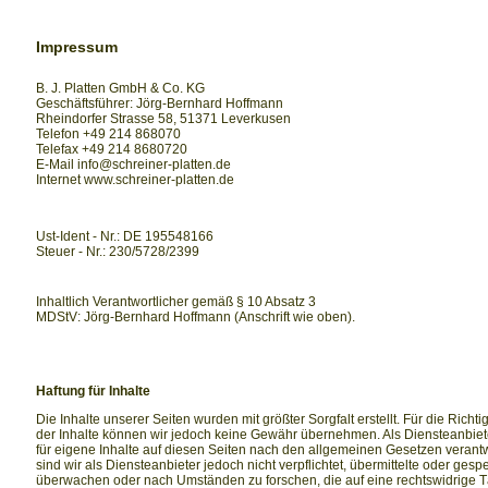
Impressum
B. J. Platten GmbH & Co. KG
Geschäftsführer: Jörg-Bernhard Hoffmann
Rheindorfer Strasse 58, 51371 Leverkusen
Telefon +49 214 868070
Telefax +49 214 8680720
E-Mail info@schreiner-platten.de
Internet www.schreiner-platten.de
Ust-Ident - Nr.: DE 195548166
Steuer - Nr.: 230/5728/2399
Inhaltlich Verantwortlicher gemäß § 10 Absatz 3
MDStV: Jörg-Bernhard Hoffmann (Anschrift wie oben).
Haftung für Inhalte
Die Inhalte unserer Seiten wurden mit größter Sorgfalt erstellt. Für die Richtig
der Inhalte können wir jedoch keine Gewähr übernehmen. Als Diensteanbiet
für eigene Inhalte auf diesen Seiten nach den allgemeinen Gesetzen verant
sind wir als Diensteanbieter jedoch nicht verpflichtet, übermittelte oder ges
überwachen oder nach Umständen zu forschen, die auf eine rechtswidrige Tä